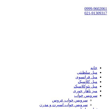
تهران، چهاردانگه،گلشهر، خ حسین‌زاده، خ پارک، پلاک 118
0999-9602061
021-91309317
خانه
مبل سلطنتی
مبل فرانسوی
مبل کلاسیک
مبل نئوکلاسیک
میز ناهار خوری
سرویس خواب
سرویس خواب عروس
سرویس خواب اسپرت و مدرن