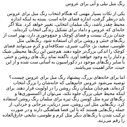
رنگ مبل نیلی و آبی برای عروس
یکی از نکات بسیار مهمی که هنگام انتخاب رنگ مبل برای عروس
باید در‌نظر گرفت، اندازه فضای خانه است. بسته به اینکه اندازه
محیط چقدر باشد، رنگ مبلمان انتخابی، تغییر خواهد کرد. مثلا اگر
خانه‌ای که عروس و داماد برای تشکیل زندگی انتخاب کرده‌اند،
چندان بزرگ نیست و فضای کوچک و جمع‌و‌جوری دارد، بهتر است از
رنگ‌های خنثی و روشن برای آن استفاده شود. رنگ‌هایی مثل
طوسی، سفید، بژ، خاکی، شیری، نسکافه‌ای و کرم می‌توانند فضای
کوچک را اندکی بزرگ‌تر جلوه دهند. هم‌چنین این رنگ‌ها محیطی شیک
و دلباز را به وجود خواهند آورد. ناگفته نماند رنگ های روشن و خنثی
با سایر رنگ‌های موجود در دکوراسیون به آسانی ست شده و از این
حیث، حائز اهمیت می‌باشند.
اما برای خانه‌های بزرگ، پیشنهاد رنگ مبل برای عروس چیست؟
توصیه می‌شود عروس خانم‌هایی که خانه‌شان را بزرگ انتخاب
کرده‌اند، هم‌چنان مبلمان رنگ روشن را در اولویت قرار دهند. برای
اینکه محیط خیلی بزرگ جلوه نکند، می‌توان از اکسسوری‌ها و
رنگ‌های تیره مثل کوسن رنگ تیره برای مبلمان رنگ روشن استفاده
کرد. رنگ‌هایی مثل آبی روشن، سبز دریایی، مرجانی و خردلی، از
جمله رنگ‌هایی هستند که با این فضا هماهنگی دارند و در صورت
ترکیب شدن با رنگ‌های دیگر مثل کرم و طوسی، نتایجی خارق‌العاده
را رقم می‌زنند.