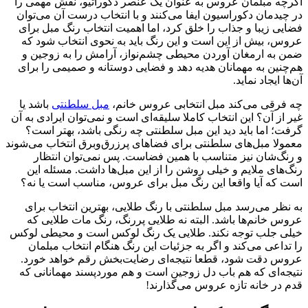
اگرچه مبلمان عروس به عنوان یک عنصر دکوراتیو، نقش مهمی را
در چیدمان دکوراسیون ایفا می‌کنند و با انتخاب درست آن می‌توان
فضایی زیبا و جذاب را خلق کرد، اما اهمیت انتخاب رنگ مبل برای
عروس، بیش از این‌ است و این رنگ باید به نحوی انتخاب شود که
ضمن به ارمغان آوردن محیطی چشم‌نواز، آرامش را به زوجین و
هم‌چنین به مهمانان هدیه دهد و فضایی دوستانه و صمیمی را برای
آن‌ها ایجاد نماید.
چه فرقی می‌کند مبل انتخابی عروس خانم،
مبل سلطنتی
باشد یا
غیر از آن؟ این انتخاب کاملا سلیقه‌ای است و نمی‌توان ایرادی به آن
گرفت؛ اما باید دید این مبل سلطنتی چه رنگی باشد، بهتر است؟
معمولا مبل‌های سلطنتی برای فضاهای پر‌زرق‌و‌برق انتخاب می‌شوند
و رنگ‌شان نیز متناسب با همین فضاست. پس نمی‌توان انتظار
رنگ‌های ملایم و خیلی روشن را از این مبل‌ها داشت. مسئله این
است که آیا واقعا این رنگ مبل برای عروس، مناسب است یا نه؟
به نظر می‌رسد مبل سلطنتی با رنگ‌ طلایی، بهترین انتخاب برای
عروس خانم‌ها باشد. البته نه طلایی پر‌‌رنگ، رنگ مات طلایی که
خیلی جلب توجه نکند. طلایی یک رنگ لوکس است و محیطی لوکس
را تداعی می‌کند و اگر به جزئیات این رنگ هنگام انتخاب مبلمان
عروس دقت شود، قطعا نتیجه‌ای رضایت‌بخش رقم خواهد خورد.
نتیجه‌ای که هم باب دل زوجین است و هم مورد‌پسند مهمانانی که
قدم در خانه تازه عروس می‌گذارند!