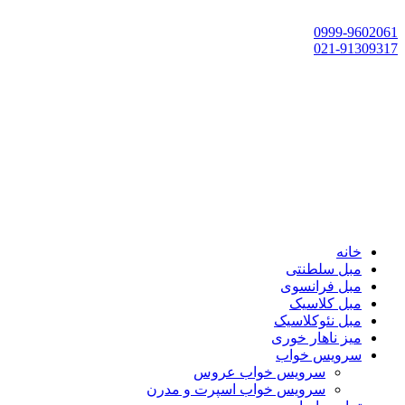
تهران، چهاردانگه،گلشهر، خ حسین‌زاده، خ پارک، پلاک 118
0999-9602061
021-91309317
خانه
مبل سلطنتی
مبل فرانسوی
مبل کلاسیک
مبل نئوکلاسیک
میز ناهار خوری
سرویس خواب
سرویس خواب عروس
سرویس خواب اسپرت و مدرن