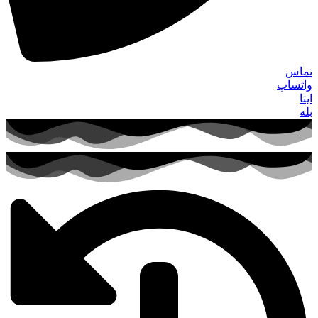
تماس
واتساپ
ایتا
بله