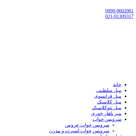
تهران، چهاردانگه،گلشهر، خ حسین‌زاده، خ پارک، پلاک 118
0999-9602061
021-91309317
خانه
مبل سلطنتی
مبل فرانسوی
مبل کلاسیک
مبل نئوکلاسیک
میز ناهار خوری
سرویس خواب
سرویس خواب عروس
سرویس خواب اسپرت و مدرن