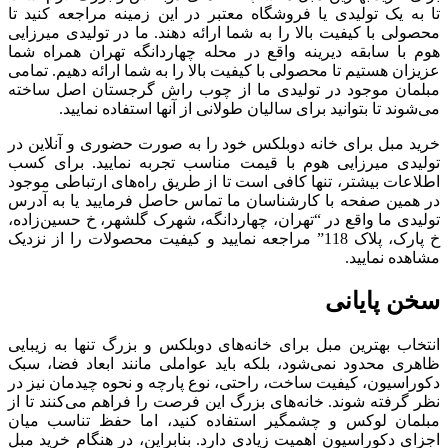
تا به یک تولیدی یا فروشگاه معتبر در این زمینه مراجعه کنید تا
محصولی با کیفیت بالا را به شما ارائه دهند. ما در تولیدی میرزایی
هوم با سابقه دیرینه واقع در محله چهاردانگه تهران همراه شما
عزیزان هستیم تا محصولی با کیفیت بالا را به شما ارائه دهیم. تمامی
مبلمان موجود در تولیدی ما از چوب راش گرجستان اصل ساخته
می‌شوند تا بتوانید برای سالیان طولانی از آنها استفاده نمایید.
خرید مبل برای خانه دوبلکس خود را به صورت حضوری و آنلاین در
تولیدی میرزایی هوم با قیمت مناسب تجربه نمایید. برای کسب
اطلاعات بیشتر، تنها کافی است تا از طریق راه‌های ارتباطی موجود
در همین صفحه با کارشناسان ما تماس حاصل فرمایید یا به آدرس
تولیدی ما واقع در “تهران، چهاردانگه، شهرک گلشهر، خ حسین‌زاده،
خ پارک، پلاک 118” مراجعه نمایید و کیفیت محصولات را از نزدیک
مشاهده نمایید.
سخن پایانی
انتخاب بهترین مبل برای خانه‌های دوبلکس و بزرگ تنها به زیبایی
ظاهری محدود نمی‌شود، بلکه باید عواملی مانند ابعاد فضا، سبک
دکوراسیون، کیفیت ساخت، راحتی، نوع پارچه و نحوه چیدمان نیز در
نظر گرفته شوند. خانه‌های بزرگ این فرصت را فراهم می‌کنند تا از
مبلمان لوکس و چشمگیر استفاده کنید، اما حفظ تناسب میان
اجزای دکوراسیون اهمیت زیادی دارد. بنابراین، در هنگام خرید مبل