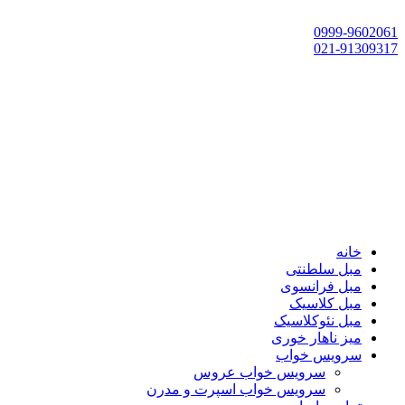
تهران، چهاردانگه،گلشهر، خ حسین‌زاده، خ پارک، پلاک 118
0999-9602061
021-91309317
خانه
مبل سلطنتی
مبل فرانسوی
مبل کلاسیک
مبل نئوکلاسیک
میز ناهار خوری
سرویس خواب
سرویس خواب عروس
سرویس خواب اسپرت و مدرن