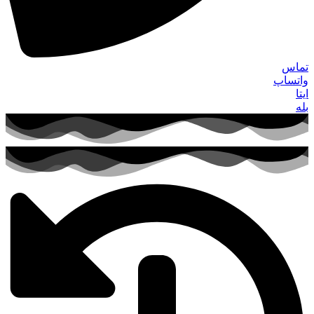
تماس
واتساپ
ایتا
بله