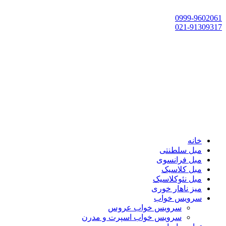
تهران، چهاردانگه،گلشهر، خ حسین‌زاده، خ پارک، پلاک 118
0999-9602061
021-91309317
خانه
مبل سلطنتی
مبل فرانسوی
مبل کلاسیک
مبل نئوکلاسیک
میز ناهار خوری
سرویس خواب
سرویس خواب عروس
سرویس خواب اسپرت و مدرن