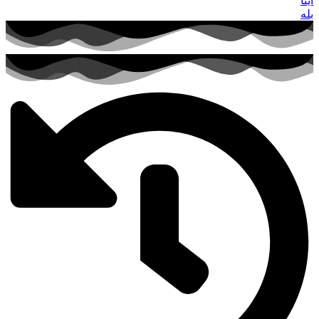
ایتا
بله