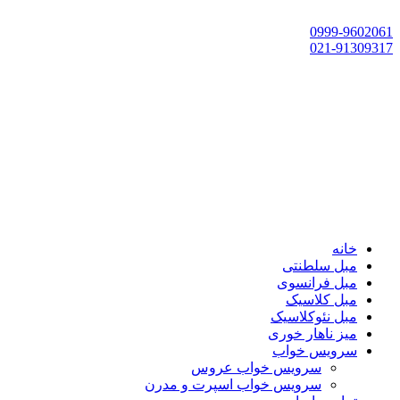
تهران، چهاردانگه،گلشهر، خ حسین‌زاده، خ پارک، پلاک 118
0999-9602061
021-91309317
خانه
مبل سلطنتی
مبل فرانسوی
مبل کلاسیک
مبل نئوکلاسیک
میز ناهار خوری
سرویس خواب
سرویس خواب عروس
سرویس خواب اسپرت و مدرن