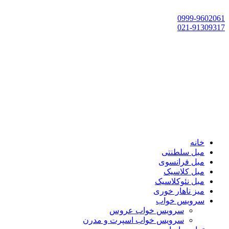
تهران، چهاردانگه،گلشهر، خ حسین‌زاده، خ پارک، پلاک 118
0999-9602061
021-91309317
خانه
مبل سلطنتی
مبل فرانسوی
مبل کلاسیک
مبل نئوکلاسیک
میز ناهار خوری
سرویس خواب
سرویس خواب عروس
سرویس خواب اسپرت و مدرن