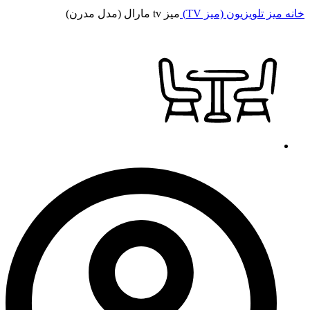
خانه
میز تلویزیون (میز TV)
میز tv مارال (مدل مدرن)