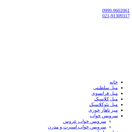
تهران، چهاردانگه،گلشهر، خ حسین‌زاده، خ پارک، پلاک 118
0999-9602061
021-91309317
خانه
مبل سلطنتی
مبل فرانسوی
مبل کلاسیک
مبل نئوکلاسیک
میز ناهار خوری
سرویس خواب
سرویس خواب عروس
سرویس خواب اسپرت و مدرن