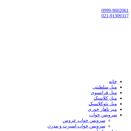
تهران، چهاردانگه،گلشهر، خ حسین‌زاده، خ پارک، پلاک 118
0999-9602061
021-91309317
خانه
مبل سلطنتی
مبل فرانسوی
مبل کلاسیک
مبل نئوکلاسیک
میز ناهار خوری
سرویس خواب
سرویس خواب عروس
سرویس خواب اسپرت و مدرن