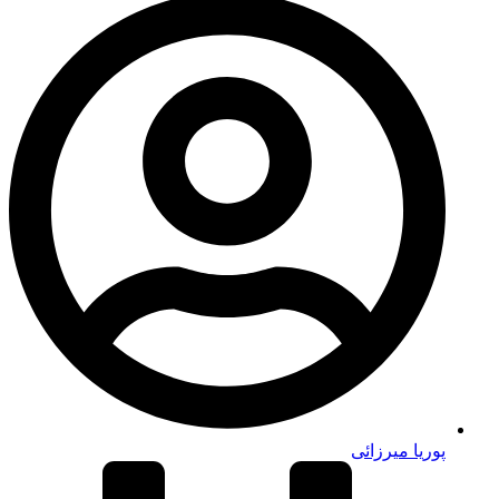
پوریا میرزائی