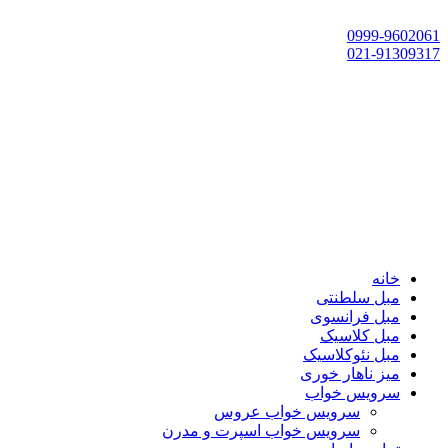
تهران، چهاردانگه،گلشهر، خ حسین‌زاده، خ پارک، پلاک 118
0999-9602061
021-91309317
خانه
مبل سلطنتی
مبل فرانسوی
مبل کلاسیک
مبل نئوکلاسیک
میز ناهار خوری
سرویس خواب
سرویس خواب عروس
سرویس خواب اسپرت و مدرن