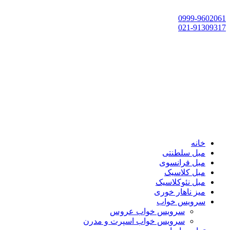
تهران، چهاردانگه،گلشهر، خ حسین‌زاده، خ پارک، پلاک 118
0999-9602061
021-91309317
خانه
مبل سلطنتی
مبل فرانسوی
مبل کلاسیک
مبل نئوکلاسیک
میز ناهار خوری
سرویس خواب
سرویس خواب عروس
سرویس خواب اسپرت و مدرن