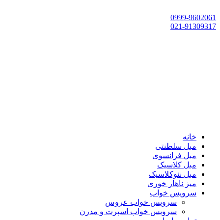
تهران، چهاردانگه،گلشهر، خ حسین‌زاده، خ پارک، پلاک 118
0999-9602061
021-91309317
خانه
مبل سلطنتی
مبل فرانسوی
مبل کلاسیک
مبل نئوکلاسیک
میز ناهار خوری
سرویس خواب
سرویس خواب عروس
سرویس خواب اسپرت و مدرن