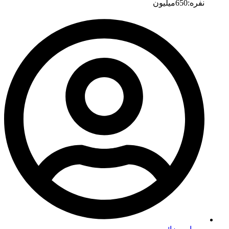
نفره:650میلیون