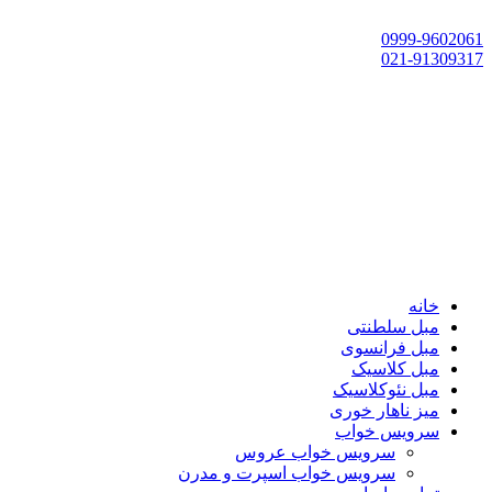
تهران، چهاردانگه،گلشهر، خ حسین‌زاده، خ پارک، پلاک 118
0999-9602061
021-91309317
خانه
مبل سلطنتی
مبل فرانسوی
مبل کلاسیک
مبل نئوکلاسیک
میز ناهار خوری
سرویس خواب
سرویس خواب عروس
سرویس خواب اسپرت و مدرن