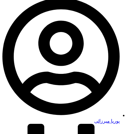
پوریا میرزائی