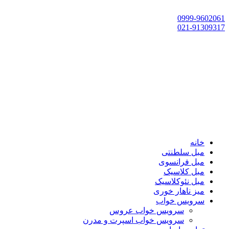
تهران، چهاردانگه،گلشهر، خ حسین‌زاده، خ پارک، پلاک 118
0999-9602061
021-91309317
خانه
مبل سلطنتی
مبل فرانسوی
مبل کلاسیک
مبل نئوکلاسیک
میز ناهار خوری
سرویس خواب
سرویس خواب عروس
سرویس خواب اسپرت و مدرن