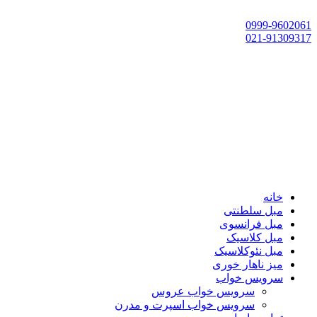
تهران، چهاردانگه،گلشهر، خ حسین‌زاده، خ پارک، پلاک 118
0999-9602061
021-91309317
خانه
مبل سلطنتی
مبل فرانسوی
مبل کلاسیک
مبل نئوکلاسیک
میز ناهار خوری
سرویس خواب
سرویس خواب عروس
سرویس خواب اسپرت و مدرن