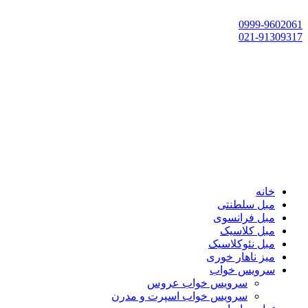
تهران، چهاردانگه،گلشهر، خ حسین‌زاده، خ پارک، پلاک 118
0999-9602061
021-91309317
خانه
مبل سلطنتی
مبل فرانسوی
مبل کلاسیک
مبل نئوکلاسیک
میز ناهار خوری
سرویس خواب
سرویس خواب عروس
سرویس خواب اسپرت و مدرن