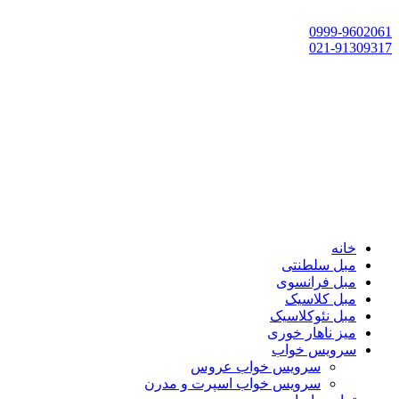
تهران، چهاردانگه،گلشهر، خ حسین‌زاده، خ پارک، پلاک 118
0999-9602061
021-91309317
خانه
مبل سلطنتی
مبل فرانسوی
مبل کلاسیک
مبل نئوکلاسیک
میز ناهار خوری
سرویس خواب
سرویس خواب عروس
سرویس خواب اسپرت و مدرن