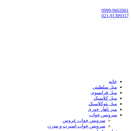
تهران، چهاردانگه،گلشهر، خ حسین‌زاده، خ پارک، پلاک 118
0999-9602061
021-91309317
خانه
مبل سلطنتی
مبل فرانسوی
مبل کلاسیک
مبل نئوکلاسیک
میز ناهار خوری
سرویس خواب
سرویس خواب عروس
سرویس خواب اسپرت و مدرن