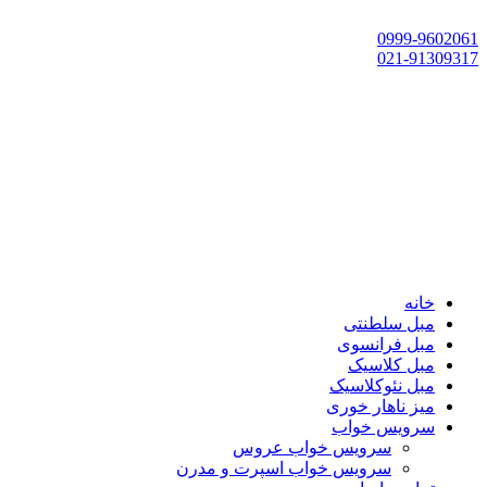
تهران، چهاردانگه،گلشهر، خ حسین‌زاده، خ پارک، پلاک 118
0999-9602061
021-91309317
خانه
مبل سلطنتی
مبل فرانسوی
مبل کلاسیک
مبل نئوکلاسیک
میز ناهار خوری
سرویس خواب
سرویس خواب عروس
سرویس خواب اسپرت و مدرن