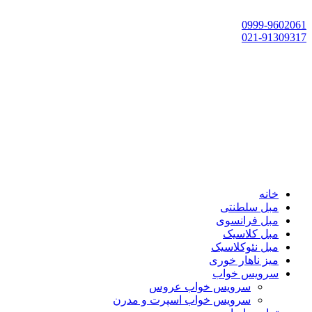
تهران، چهاردانگه،گلشهر، خ حسین‌زاده، خ پارک، پلاک 118
0999-9602061
021-91309317
خانه
مبل سلطنتی
مبل فرانسوی
مبل کلاسیک
مبل نئوکلاسیک
میز ناهار خوری
سرویس خواب
سرویس خواب عروس
سرویس خواب اسپرت و مدرن