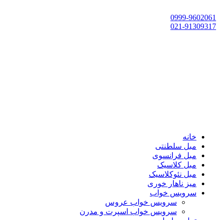
تهران، چهاردانگه،گلشهر، خ حسین‌زاده، خ پارک، پلاک 118
0999-9602061
021-91309317
خانه
مبل سلطنتی
مبل فرانسوی
مبل کلاسیک
مبل نئوکلاسیک
میز ناهار خوری
سرویس خواب
سرویس خواب عروس
سرویس خواب اسپرت و مدرن