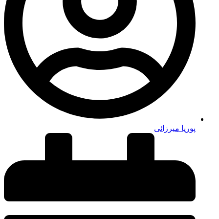
پوریا میرزائی