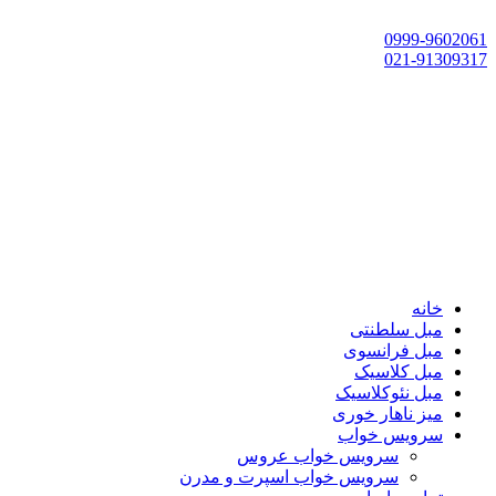
تهران، چهاردانگه،گلشهر، خ حسین‌زاده، خ پارک، پلاک 118
0999-9602061
021-91309317
خانه
مبل سلطنتی
مبل فرانسوی
مبل کلاسیک
مبل نئوکلاسیک
میز ناهار خوری
سرویس خواب
سرویس خواب عروس
سرویس خواب اسپرت و مدرن