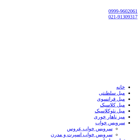
تهران، چهاردانگه،گلشهر، خ حسین‌زاده، خ پارک، پلاک 118
0999-9602061
021-91309317
خانه
مبل سلطنتی
مبل فرانسوی
مبل کلاسیک
مبل نئوکلاسیک
میز ناهار خوری
سرویس خواب
سرویس خواب عروس
سرویس خواب اسپرت و مدرن