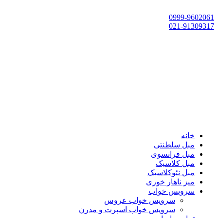
تهران، چهاردانگه،گلشهر، خ حسین‌زاده، خ پارک، پلاک 118
0999-9602061
021-91309317
خانه
مبل سلطنتی
مبل فرانسوی
مبل کلاسیک
مبل نئوکلاسیک
میز ناهار خوری
سرویس خواب
سرویس خواب عروس
سرویس خواب اسپرت و مدرن