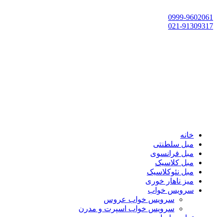
تهران، چهاردانگه،گلشهر، خ حسین‌زاده، خ پارک، پلاک 118
0999-9602061
021-91309317
خانه
مبل سلطنتی
مبل فرانسوی
مبل کلاسیک
مبل نئوکلاسیک
میز ناهار خوری
سرویس خواب
سرویس خواب عروس
سرویس خواب اسپرت و مدرن