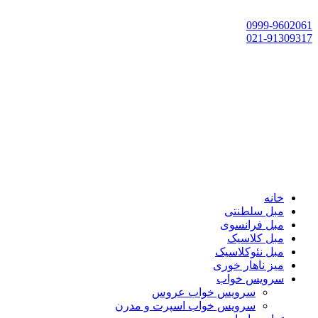
تهران، چهاردانگه،گلشهر، خ حسین‌زاده، خ پارک، پلاک 118
0999-9602061
021-91309317
خانه
مبل سلطنتی
مبل فرانسوی
مبل کلاسیک
مبل نئوکلاسیک
میز ناهار خوری
سرویس خواب
سرویس خواب عروس
سرویس خواب اسپرت و مدرن