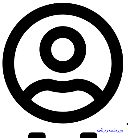
پوریا میرزائی