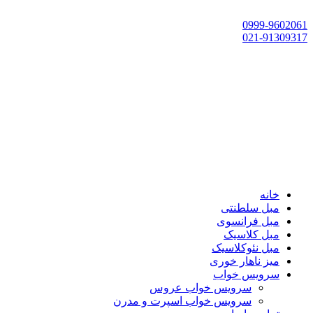
تهران، چهاردانگه،گلشهر، خ حسین‌زاده، خ پارک، پلاک 118
0999-9602061
021-91309317
خانه
مبل سلطنتی
مبل فرانسوی
مبل کلاسیک
مبل نئوکلاسیک
میز ناهار خوری
سرویس خواب
سرویس خواب عروس
سرویس خواب اسپرت و مدرن