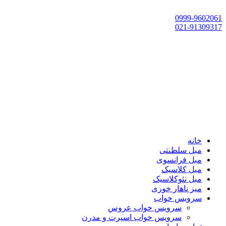
تهران، چهاردانگه،گلشهر، خ حسین‌زاده، خ پارک، پلاک 118
0999-9602061
021-91309317
خانه
مبل سلطنتی
مبل فرانسوی
مبل کلاسیک
مبل نئوکلاسیک
میز ناهار خوری
سرویس خواب
سرویس خواب عروس
سرویس خواب اسپرت و مدرن