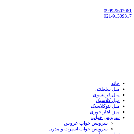
تهران، چهاردانگه،گلشهر، خ حسین‌زاده، خ پارک، پلاک 118
0999-9602061
021-91309317
خانه
مبل سلطنتی
مبل فرانسوی
مبل کلاسیک
مبل نئوکلاسیک
میز ناهار خوری
سرویس خواب
سرویس خواب عروس
سرویس خواب اسپرت و مدرن