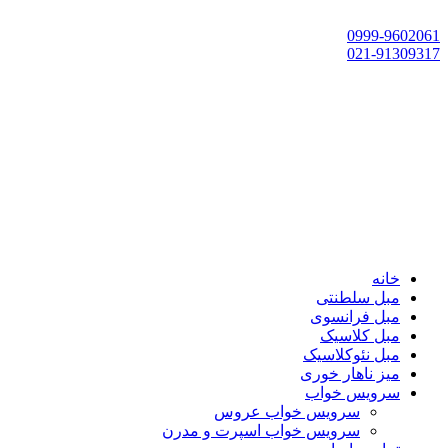
تهران، چهاردانگه،گلشهر، خ حسین‌زاده، خ پارک، پلاک 118
0999-9602061
021-91309317
خانه
مبل سلطنتی
مبل فرانسوی
مبل کلاسیک
مبل نئوکلاسیک
میز ناهار خوری
سرویس خواب
سرویس خواب عروس
سرویس خواب اسپرت و مدرن