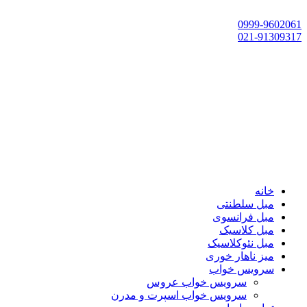
تهران، چهاردانگه،گلشهر، خ حسین‌زاده، خ پارک، پلاک 118
0999-9602061
021-91309317
خانه
مبل سلطنتی
مبل فرانسوی
مبل کلاسیک
مبل نئوکلاسیک
میز ناهار خوری
سرویس خواب
سرویس خواب عروس
سرویس خواب اسپرت و مدرن