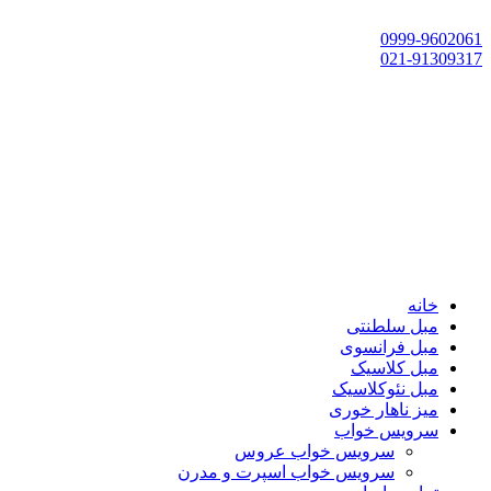
تهران، چهاردانگه،گلشهر، خ حسین‌زاده، خ پارک، پلاک 118
0999-9602061
021-91309317
خانه
مبل سلطنتی
مبل فرانسوی
مبل کلاسیک
مبل نئوکلاسیک
میز ناهار خوری
سرویس خواب
سرویس خواب عروس
سرویس خواب اسپرت و مدرن