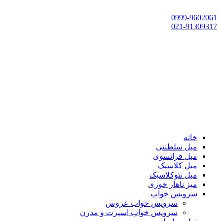
تهران، چهاردانگه،گلشهر، خ حسین‌زاده، خ پارک، پلاک 118
0999-9602061
021-91309317
خانه
مبل سلطنتی
مبل فرانسوی
مبل کلاسیک
مبل نئوکلاسیک
میز ناهار خوری
سرویس خواب
سرویس خواب عروس
سرویس خواب اسپرت و مدرن