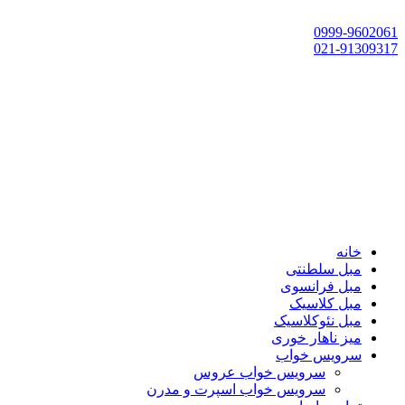
تهران، چهاردانگه،گلشهر، خ حسین‌زاده، خ پارک، پلاک 118
0999-9602061
021-91309317
خانه
مبل سلطنتی
مبل فرانسوی
مبل کلاسیک
مبل نئوکلاسیک
میز ناهار خوری
سرویس خواب
سرویس خواب عروس
سرویس خواب اسپرت و مدرن