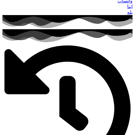
واتساپ
ایتا
بله