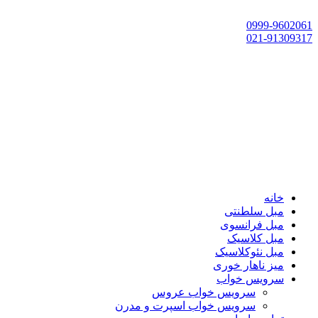
تهران، چهاردانگه،گلشهر، خ حسین‌زاده، خ پارک، پلاک 118
0999-9602061
021-91309317
خانه
مبل سلطنتی
مبل فرانسوی
مبل کلاسیک
مبل نئوکلاسیک
میز ناهار خوری
سرویس خواب
سرویس خواب عروس
سرویس خواب اسپرت و مدرن