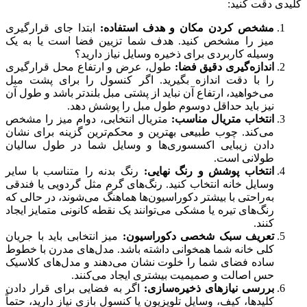
کلیدی دقت کنید:
مشخص کردن مکان و هدف استفاده:
ابتدا جای قرارگیری
میز را مشخص کنید. هدف شما تزیین فضا است یا به یک
وسیله کاربردی برای ذخیره وسایل نیاز دارید؟
اندازه‌گیری دقیق فضا:
طول، عرض و ارتفاع محل قرارگیری
را با دقت اندازه بگیرید. اگر کنسول را برای پشت مبل
می‌خواهید، ارتفاع آن نباید از پشتی مبل بلندتر باشد و طول آن
نیز باید حداقل دو‌سوم طول مبل را پوشش دهد.
انتخاب متریال مناسب:
متریال انتخابی، دوام میز را مشخص
می‌کند. چوب طبیعی بهترین و محکم‌ترین گزینه برای نشان
دادن زیبایی اکسسوری‌ها و وسایل شما در طول سالیان
طولانی است.
انتخاب پوشش و رنگ نهایی:
رنگ بدنه را متناسب با سایر
وسایل خانه انتخاب کنید. رنگ‌های گرم مثل گردویی یا فندقی
به‌راحتی با بیشتر دکوراسیون‌ها هماهنگ می‌شوند، در حالی که
رنگ‌های تیره یا مشکی می‌توانند یک نقطه کانونی متمایز ایجاد
کنند.
تعریف سبک شخصی دکوراسیون:
میز انتخابی باید با جریان
کلی خانه شما همخوانی داشته باشد. مدل‌های مدرن با خطوط
ساده فضای شما را خلوت نشان می‌دهند و مدل‌های کلاسیک
حس اصالت و صمیمیت بیشتری ایجاد می‌کنند.
بررسی نیازهای ذخیره‌سازی:
اگر به فضایی برای قرار دادن
کلیدها، کیف، وسایل تلویزیون یا کنسول بازی نیاز دارید، حتماً