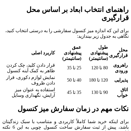
راهنمای انتخاب ابعاد بر اساس محل
قرارگیری
برای این که اندازه میز کنسول سفارشی را به درستی انتخاب کنید،
نگاهی به جدول زیر بیندازید:
طول
عمق
محل
پیشنهادی
پیشنهادی
کاربرد اصلی
قرارگیری
(سانتیمتر)
(سانتیمتر)
راهروی
قرار دادن کلید، چک کردن
80 تا 120
25 تا 35
ورودی
ظاهر به کمک آینه کنسول
نمایش لوازم دکوری، قرار
پذیرایی
120 تا 180
40 تا 50
دادن ظروف
اتاق
استفاده به عنوان میز
90 تا 130
35 تا 45
خواب
آرایش، نگهداری وسایل
نکات مهم در زمان سفارش میز کنسول
برای اینکه خرید شما کاملاً کاربردی و متناسب با سبک زندگیتان
باشد، پیش از ثبت سفارش ساخت کنسول چوبی به این 6 نکته