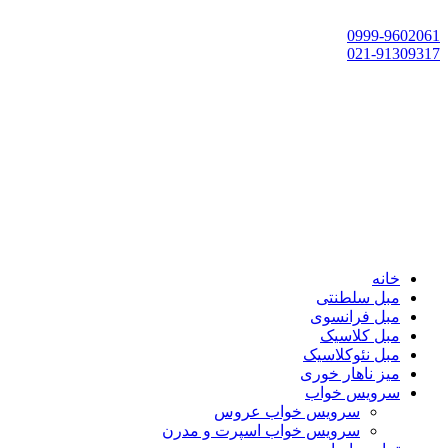
تهران، چهاردانگه،گلشهر، خ حسین‌زاده، خ پارک، پلاک 118
0999-9602061
021-91309317
خانه
مبل سلطنتی
مبل فرانسوی
مبل کلاسیک
مبل نئوکلاسیک
میز ناهار خوری
سرویس خواب
سرویس خواب عروس
سرویس خواب اسپرت و مدرن