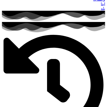
ایتا
بله