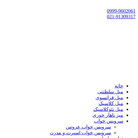
تهران، چهاردانگه،گلشهر، خ حسین‌زاده، خ پارک، پلاک 118
0999-9602061
021-91309317
خانه
مبل سلطنتی
مبل فرانسوی
مبل کلاسیک
مبل نئوکلاسیک
میز ناهار خوری
سرویس خواب
سرویس خواب عروس
سرویس خواب اسپرت و مدرن