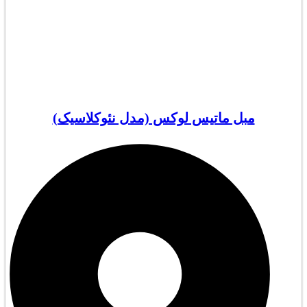
مبل ماتیس لوکس (مدل نئوکلاسیک)