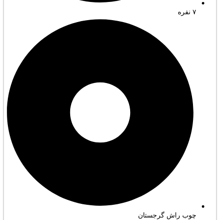
۷ نفره
چوب راش گرجستان