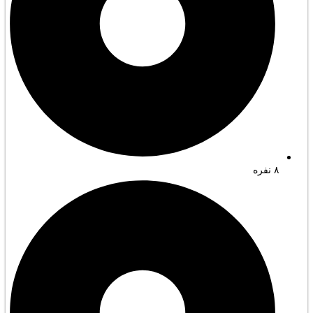
۸ نفره