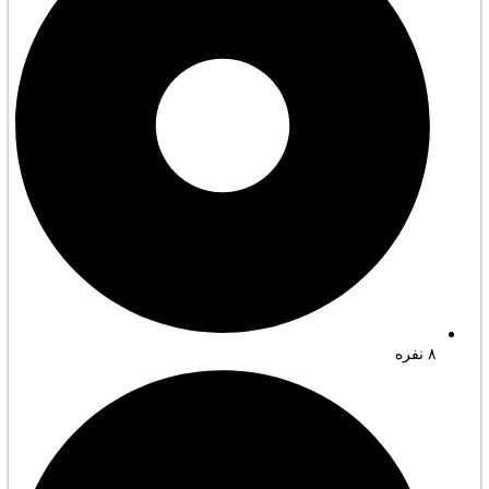
۸ نفره