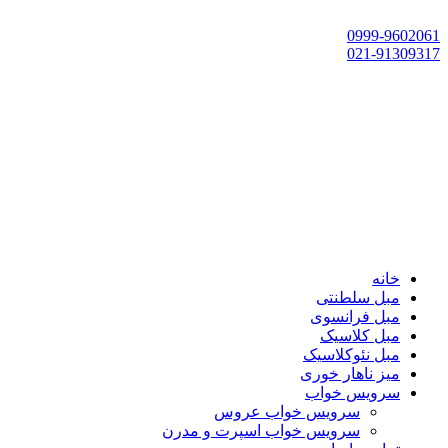
تهران، چهاردانگه،گلشهر، خ حسین‌زاده، خ پارک، پلاک 118
0999-9602061
021-91309317
خانه
مبل سلطنتی
مبل فرانسوی
مبل کلاسیک
مبل نئوکلاسیک
میز ناهار خوری
سرویس خواب
سرویس خواب عروس
سرویس خواب اسپرت و مدرن