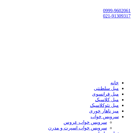
تهران، چهاردانگه،گلشهر، خ حسین‌زاده، خ پارک، پلاک 118
0999-9602061
021-91309317
خانه
مبل سلطنتی
مبل فرانسوی
مبل کلاسیک
مبل نئوکلاسیک
میز ناهار خوری
سرویس خواب
سرویس خواب عروس
سرویس خواب اسپرت و مدرن