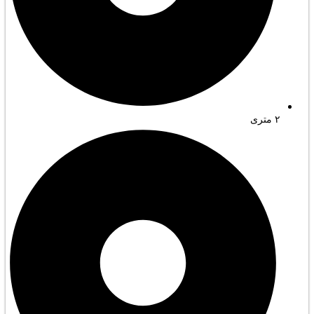
۲ متری