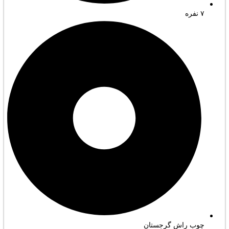
۷ نفره
چوب راش گرجستان