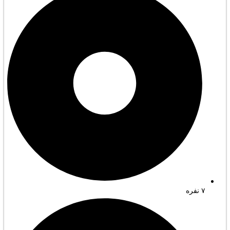
۷ نفره