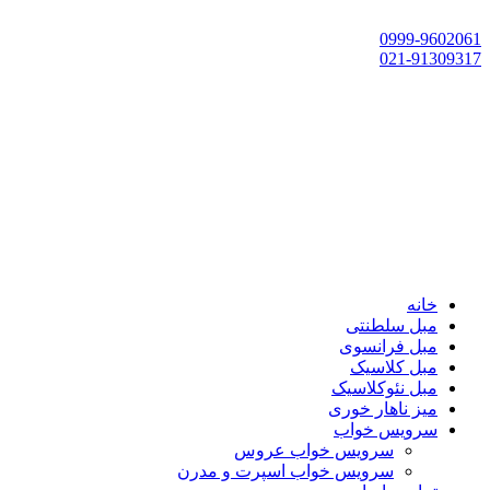
تهران، چهاردانگه،گلشهر، خ حسین‌زاده، خ پارک، پلاک 118
0999-9602061
021-91309317
خانه
مبل سلطنتی
مبل فرانسوی
مبل کلاسیک
مبل نئوکلاسیک
میز ناهار خوری
سرویس خواب
سرویس خواب عروس
سرویس خواب اسپرت و مدرن