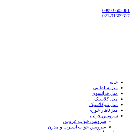
تهران، چهاردانگه،گلشهر، خ حسین‌زاده، خ پارک، پلاک 118
0999-9602061
021-91309317
خانه
مبل سلطنتی
مبل فرانسوی
مبل کلاسیک
مبل نئوکلاسیک
میز ناهار خوری
سرویس خواب
سرویس خواب عروس
سرویس خواب اسپرت و مدرن