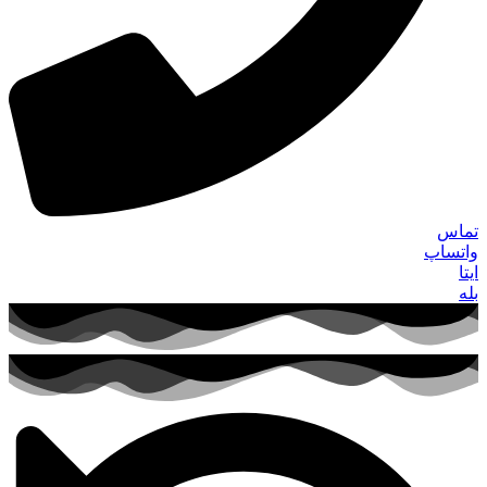
تماس
واتساپ
ایتا
بله