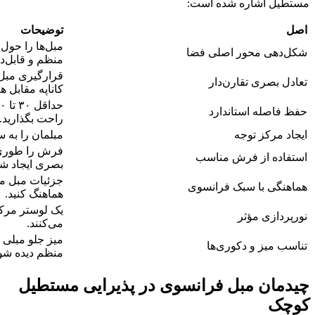
مستطیل اشاره شده است:
اصل
توضیحات
مبل‌ها را حول 
شکل‌دهی محور اصلی فضا
منظم و قابل‌د
قرارگیری مبل‌
تعادل بصری تقارن‌دار
کاناپه مقابل هم
حفظ فاصله استاندارد
راحت بگذارید.
ایجاد مرکز توجه
مبلمان را به س
فرش را طوری ا
استفاده از فرش مناسب
بصری ایجاد شو
جزئیات مبل مان
هماهنگی با سبک فرانسوی
هماهنگ کنید.
یک لوستر مرکزی
نورپردازی مؤثر
می‌کنند.
میز جلو مبلی 
تناسب میز و دکوری‌ها
منظم دیده شو
چیدمان مبل فرانسوی در پذیرایی مستطیل
کوچک