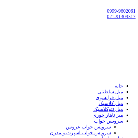
تهران، چهاردانگه،گلشهر، خ حسین‌زاده، خ پارک، پلاک 118
0999-9602061
021-91309317
خانه
مبل سلطنتی
مبل فرانسوی
مبل کلاسیک
مبل نئوکلاسیک
میز ناهار خوری
سرویس خواب
سرویس خواب عروس
سرویس خواب اسپرت و مدرن