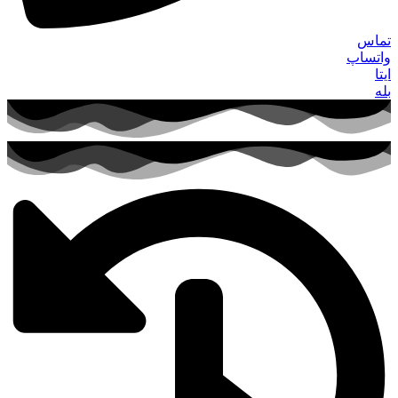
تماس
واتساپ
ایتا
بله