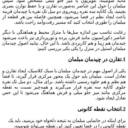
مانند شومینه، تلویزیون یا میز جلو مبلی مشخص شود. سپس
مبلمان را حول این عناصر به‌صورت تقارن و با حفظ توازن بصری
بچینید. یک کاناپه سه نفره روبه‌روی دو مبل تک نفره یا چیدمان قرینه
باعث ایجاد نظم در فضا می‌شود، همچنین فاصله بین هر قطعه از
مبلمان را طوری انتخاب کنید که مسیر رفت‌وآمد راحت باشد.
رعایت تناسب بین اندازه مبل‌ها با متراژ محیط و هماهنگی با دیگر
عناصر دکوراسیون مانند فرش، پرده و نورپردازی نیز باعث می‌شود
چیدمان هم زیبا و هم کاربردی باشد. با این حال، بیایید اصول چیدمان
مبلمان استیل در منزل را یکی یکی بررسی کنیم:
1.تقارن در چیدمان مبلمان
یکی از اصول مهم در چیدمان مبلمان با سبک کلاسیک، ایجاد تقارن و
تعادل است. مبلمان باید حول یک محور مرکزی قرار گیرند، تا فضا
هم نظم و هم جلوه رسمی داشته باشد. برای مثال، دو مبل تک نفره
جلوی کاناپه سه نفره قرار می‌گیرند و همه‌چیز نسبت به نقطه
مرکزی مانند میز جلو مبلی و فرش هماهنگ می‌شود تا این حس
تعادل ایجاد شود.
2.انتخاب نقطه کانونی
برای اینکه در جانمایی مبلمان به نتیجه دلخواه خود برسید، باید یک
نقطه کانونی را در فضا تعیین کنید. این نقطه می‌تواند شومینه،