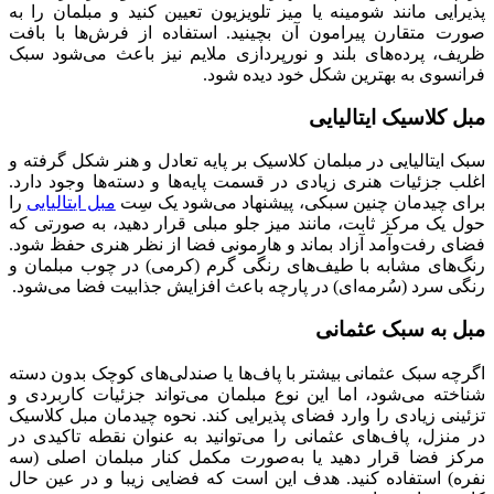
پذیرایی مانند شومینه یا میز تلویزیون تعیین کنید و مبلمان را به
صورت متقارن پیرامون آن بچینید. استفاده از فرش‌ها با بافت
ظریف، پرده‌های بلند و نورپردازی ملایم نیز باعث می‌شود سبک
فرانسوی به بهترین شکل خود دیده شود.
مبل کلاسیک ایتالیایی
سبک ایتالیایی در مبلمان کلاسیک بر پایه تعادل و هنر شکل گرفته و
اغلب جزئیات هنری زیادی در قسمت پایه‌ها و دسته‌ها وجود دارد.
برای چیدمان چنین سبکی، پیشنهاد می‌شود یک سِت
مبل ایتالیایی
را
حول یک مرکز ثابت، مانند میز جلو مبلی قرار دهید، به صورتی که
فضای رفت‌وآمد آزاد بماند و هارمونی فضا از نظر هنری حفظ شود.
رنگ‌های مشابه با طیف‌های رنگی گرم (کرمی) در چوب مبلمان و
رنگی سرد (سُرمه‌ای) در پارچه باعث افزایش جذابیت فضا می‌شود.
مبل به سبک عثمانی
اگرچه سبک عثمانی بیشتر با پاف‌ها یا صندلی‌های کوچک بدون دسته
شناخته می‌شود، اما این نوع مبلمان می‌تواند جزئیات کاربردی و
تزئینی زیادی را وارد فضای پذیرایی کند. نحوه چیدمان مبل کلاسیک
در منزل، پاف‌های عثمانی را می‌توانید به عنوان نقطه تاکیدی در
مرکز فضا قرار دهید یا به‌صورت مکمل کنار مبلمان اصلی (سه
نفره) استفاده کنید. هدف این است که فضایی زیبا و در عین حال