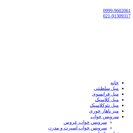
تهران، چهاردانگه،گلشهر، خ حسین‌زاده، خ پارک، پلاک 118
0999-9602061
021-91309317
خانه
مبل سلطنتی
مبل فرانسوی
مبل کلاسیک
مبل نئوکلاسیک
میز ناهار خوری
سرویس خواب
سرویس خواب عروس
سرویس خواب اسپرت و مدرن