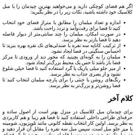
اگر هم فضای کوچکی دارید و می‌خواهید بهترین چیدمان را با مبل
کلاسیک خود داشته باشید، نکات زیر را در نظر بگیرید:
اندازه و تعداد مبلمان را مطابق با متراژ فضای خود انتخاب
کنید تا فضا برای رفت‌وآمد و تردد راحت باشد.
در صورت امکان، مبلمان را چند سانتی‌متر از دیوار فاصله
دهید تا فضا بازتر به نظر برسد.
از ترکیب کاناپه سه نفره با صندلی‌های تک نفره بهره ببرید تا
احساس سنگینی در فضا ایجاد نشود.
مبلمان را به گونه‌ای بچینید که محور دید از ورودی تا مرکز
فضا باز باشد تا حس یک محیط بزرگ‌تر ایجاد شود.
از میز جلو مبلی باریک یا گرد استفاده کنید تا فضا خیلی شلوغ
نشود و از بصری جذاب به نظر برسد.
رنگ‌های روشن یا خنثی را برای پارچه مبلمان انتخاب کنید تا
فضا روشن‌تر و بزرگ‌تر به نظر برسد.
کلام آخر
برای چیدمان مبل کلاسیک در منزل بهتر است از اصول ساده و
حرفه‌ای طراحی داخلی استفاده کنید تا فضا هم زیبا و هم کاربردی
به نظر برسد. اولین کار انتخاب نقطه کانونی مانند تلویزیون، شومینه
یا میز جلو مبل است. سپس مبل سه نفره را مقابل آن قرار دهید و
دو مبل تک‌ نفره در دو سمت با فاصله مناسب بچینید تا یک فضای