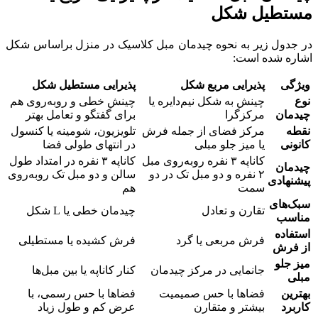
مستطیل شکل
در جدول زیر به نحوه چیدمان مبل کلاسیک در منزل براساس شکل
اشاره شده است:
ویژگی
پذیرایی مربع شکل
پذیرایی مستطیل شکل
نوع
چینش به شکل نیم‌دایره یا
چینش خطی و روبه‌روی هم
چیدمان
مرکزگرا
برای گفتگو و تعامل بهتر
نقطه
مرکز فضای از جمله فرش
تلویزیون، شومینه یا کنسول
کانونی
یا میز جلو مبلی
در انتهای طولی فضا
کاناپه ۳ نفره روبه‌روی مبل
کاناپه ۳ نفره در امتداد طول
چیدمان
۲ نفره و دو مبل تک در دو
سالن و دو مبل تک روبه‌روی
پیشنهادی
سمت
هم
سبک‌های
تقارن و تعادل
چیدمان خطی یا L شکل
مناسب
استفاده
فرش مربعی یا گرد
فرش کشیده یا مستطیلی
از فرش
میز جلو
جانمایی در مرکز چیدمان
کنار کاناپه یا بین مبل‌ها
مبلی
بهترین
فضاها با حس صمیمیت
فضاها با حس رسمی، با
کاربرد
بیشتر و متقارن
عرض کم و طول زیاد