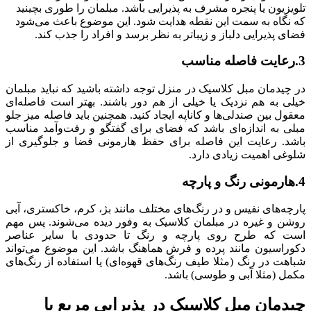
تلویزیون یا پنجره مشرف به پذیرایی باشد. مبلمان را طوری بچینید
که نگاه به سمت این نقطه هدایت شود. این موضوع باعث می‌شود
فضای پذیرایی دلباز و زیباتر به نظر برسد و افراد را جذب کند.
3.رعایت فاصله مناسب
در چیدمان مبل کلاسیک در منزل توجه داشته باشید که نباید مبلمان
خیلی به هم نزدیک یا خیلی از هم دور باشند. بهتر است فاصله‌ای
معقول بین صندلی‌ها و کاناپه ایجاد کنید. همچنین باید فاصله میز جلو
مبلی به اندازه‌ای باشد که فضای برای گفتگو و رفت‌و‌آمد مناسب
باشد. رعایت این فاصله برای حفظ هارمونی فضا و جلوگیری از
شلوغی اهمیت زیادی دارد.
4.هارمونی رنگ و پارچه
پارچه‌های نفیس و در رنگ‌های مختلف مانند بژ، کرم، خاکستری، آبی
روشن و غیره در مبلمان کلاسیک به وفور دیده می‌شوند. پس مهم
است که طرح روی پارچه و رنگ تا حدودی با سایر عناصر
دکوراسیون مانند پرده و فرش هماهنگ باشد. این موضوع می‌تواند
شباهت در رنگ (مثلا طیف رنگ‌های قهوه‌ای) یا استفاده از رنگ‌های
مکمل (مثلا آبی و طوسی) باشد.
چیدمان مبل کلاسیک در پذیرایی مربع یا