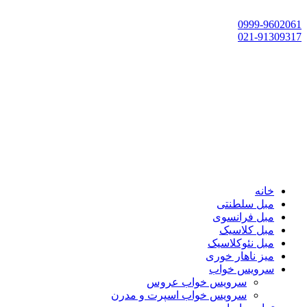
تهران، چهاردانگه،گلشهر، خ حسین‌زاده، خ پارک، پلاک 118
0999-9602061
021-91309317
خانه
مبل سلطنتی
مبل فرانسوی
مبل کلاسیک
مبل نئوکلاسیک
میز ناهار خوری
سرویس خواب
سرویس خواب عروس
سرویس خواب اسپرت و مدرن