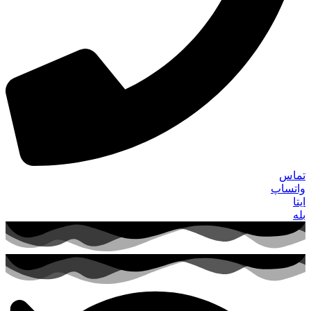
تماس
واتساپ
ایتا
بله