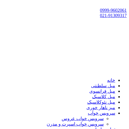
تهران، چهاردانگه،گلشهر، خ حسین‌زاده، خ پارک، پلاک 118
0999-9602061
021-91309317
خانه
مبل سلطنتی
مبل فرانسوی
مبل کلاسیک
مبل نئوکلاسیک
میز ناهار خوری
سرویس خواب
سرویس خواب عروس
سرویس خواب اسپرت و مدرن