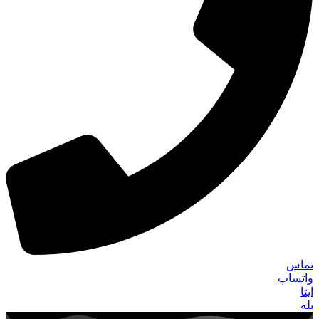
تماس
واتساپ
ایتا
بله